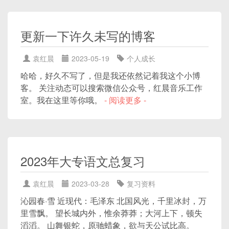
更新一下许久未写的博客
袁红晨
2023-05-19
个人成长
哈哈，好久不写了，但是我还依然记着我这个小博
客。 关注动态可以搜索微信公众号，红晨音乐工作
室。我在这里等你哦。
- 阅读更多 -
2023年大专语文总复习
袁红晨
2023-03-28
复习资料
沁园春·雪 近现代：毛泽东 北国风光，千里冰封，万
里雪飘。 望长城内外，惟余莽莽；大河上下，顿失
滔滔。 山舞银蛇，原驰蜡象，欲与天公试比高。