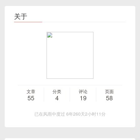
键
字
关于
文章
分类
评论
页面
55
4
19
58
已在风雨中度过 6年260天2小时11分