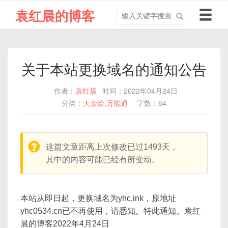
搜
导
袁红晨的博客
索
航
关
切
键
换
字
关于本站更换域名的通知公告
作者：
袁红晨
时间：2022年04月24日
分类：
大杂烩
,
万能通
字数：64
warning:
这篇文章距离上次修改已过1493天，
其中的内容可能已经有所变动。
本站从即日起，更换域名为yhc.ink，原地址
yhc0534.cn已不再使用，请悉知。特此通知。袁红
晨的博客2022年4月24日