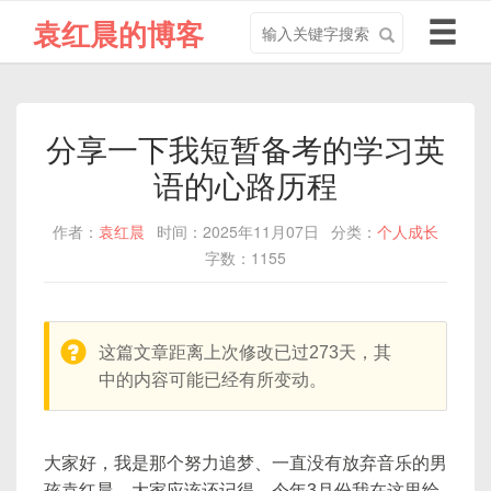
搜
导
袁红晨的博客
索
航
关
切
键
换
字
分享一下我短暂备考的学习英
语的心路历程
作者：
袁红晨
时间：2025年11月07日
分类：
个人成长
字数：1155
warning:
这篇文章距离上次修改已过273天，其
中的内容可能已经有所变动。
大家好，我是那个努力追梦、一直没有放弃音乐的男
孩袁红晨。大家应该还记得，今年3月份我在这里给