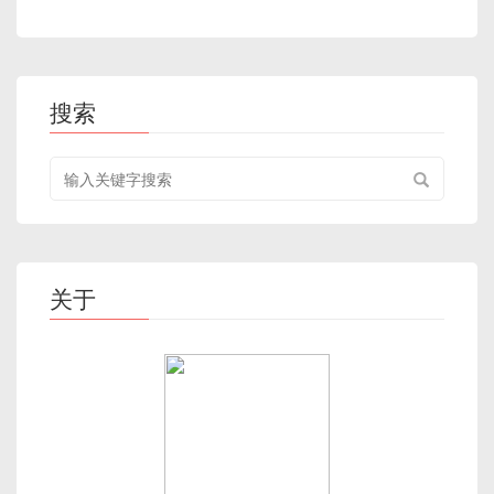
搜索
搜
索
关
键
字
关于