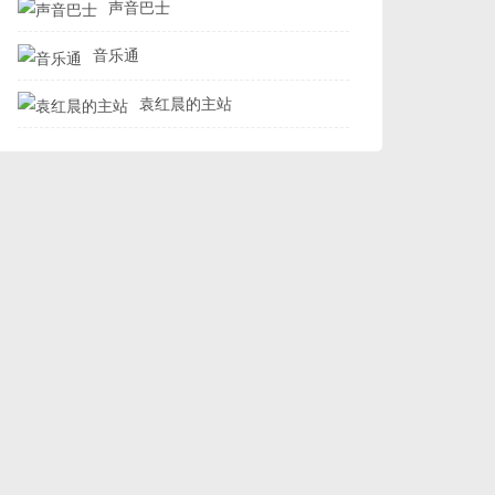
声音巴士
音乐通
袁红晨的主站