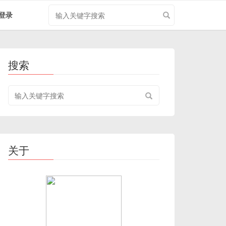
搜
登录
索
关
键
字
搜索
搜
索
关
键
字
关于