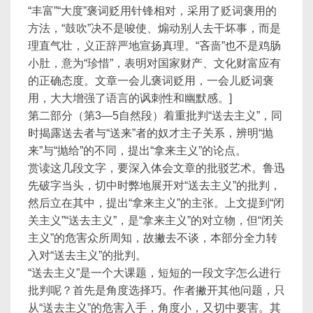
“丰富”“大度”褒词贬用针锋相对，采用了贬词褒用的
方法，“鼓吹”决不是唆使、煽动别人去干坏事，而是
理直气壮，义正辞严地宣扬真理。“吝啬”也不是鸡肠
小肚，意为“珍惜”，表明对国家财产、文化财富应有
的正确态度。文章一会儿褒词贬用，一会儿贬词褒
用，大大增强了语言的讽刺性和幽默感。]
第二部分（第3—5自然段）着重批判“送去主义”，同
时揭露送去者与“送来”者的奴才主子关系，辨明“抛
来”与“抛给”的不同，提出“拿来主义”的论点。
赏读这几段文字，要深入体会文章的批驳艺术。鲁迅
先破字当头，切中时弊地展开对“送去主义”的批判，
然后立在其中，提出“拿来主义”的主张。上文提到“闭
关主义”“送去主义”，是“拿来主义”的对立物，但“闭关
主义”的危害众所周知，故撇去不谈，本部分全力转
入对“送去主义”的批判。
“送去主义”是一个大课题，短短的一段文字怎么进行
批判呢？首先是角度选择巧。作者撇开其他问题，只
从“送去主义”的危害入手，角度小，又切中要害。其