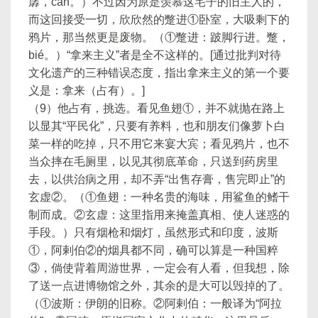
孱，càn。）不过因为原是羡慕这宅子的旧主人的，
而这回接受一切，欣欣然的蹩进①卧室，大吸剩下的
鸦片，那当然更是废物。（①蹩进：跛脚行进。蹩，
bié。）“拿来主义”者是全不这样的。[通过批判对待
文化遗产的三种错误态度，指出拿来主义的第一个要
义是：拿来（占有）。]
（9）他占有，挑选。看见鱼翅①，并不就抛在路上
以显其“平民化”，只要有养料，也和朋友们像萝卜白
菜一样的吃掉，只不用它来宴大宾；看见鸦片，也不
当众摔在毛厕里，以见其彻底革命，只送到药房里
去，以供治病之用，却不弄“出售存膏，售完即止”的
玄虚②。（①鱼翅：一种名贵的海味，用鲨鱼的鳍干
制而成。②玄虚：这里指用来掩盖真相、使人迷惑的
手段。）只有烟枪和烟灯，虽然形式和印度，波斯
①，阿剌伯②的烟具都不同，确可以算是一种国粹
③，倘使背着周游世界，一定会有人看，但我想，除
了送一点进博物馆之外，其余的是大可以毁掉的了。
（①波斯：伊朗的旧称。②阿剌伯：一般译为“阿拉