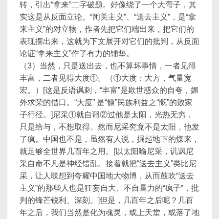
转，引出“拿来”二字破题。好像绕了一个大弯子，其
实这是从反面立论。“闭关主义”、“送去主义”，是“拿
来主义”的对立物，作者先把它们端出来，把它们的
表现摆出来，这就为下文展开对它们的批判，从反面
论证“拿来主义”作了有力的铺垫。
（3）当然，只是送出去，也不算坏事情，一者见得
丰富，二者见得大度①。（①大度：大方，气量宽
宏。）[这是反语讽刺，“丰富”是欺世惑众的自夸，媚
外求荣的借口。“大度” 是“慷”民族利益之“慨”的败家
子行径。]尼采①就自诩②过他是太阳，光热无穷，
只是给与，不想取得。然而尼采究竟不是太阳，他发
了疯。中国也不是，虽然有人说，掘起地下的煤来，
就足够全世界几百年之用。[以太阳喻尼采，讥讽尼
采自命不凡是神经错乱。接着就把“送去主义”类比尼
采，让人联想到夸耀中国地大物博，从而鼓吹“送去
主义”的那些人也是狂妄自大、不自量力的“疯子”，批
判的锋芒锐利、深刻。]但是，几百年之后呢？几百
年之后，我们当然是化为魂灵，或上天堂，或落了地