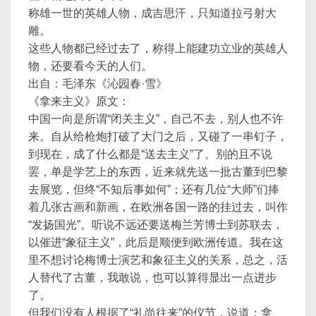
称雄一世的英雄人物，成吉思汗，只知道拉弓射大
雕。
这些人物都已经过去了，称得上能建功立业的英雄人
物，还要看今天的人们。
出自：毛泽东《沁园春·雪》
《拿来主义》原文：
中国一向是所谓“闭关主义”，自己不去，别人也不许
来。自从给枪炮打破了大门之后，又碰了一串钉子，
到现在，成了什么都是“送去主义”了。别的且不说
罢，单是学艺上的东西，近来就先送一批古董到巴黎
去展览，但终“不知后事如何”；还有几位“大师”们捧
着几张古画和新画，在欧洲各国一路的挂过去，叫作
“发扬国光”。听说不远还要送梅兰芳博士到苏联去，
以催进“象征主义”，此后是顺便到欧洲传道。我在这
里不想讨论梅博士演艺和象征主义的关系，总之，活
人替代了古董，我敢说，也可以算得显出一点进步
了。
但我们没有人根据了“礼尚往来”的仪节，说道：拿