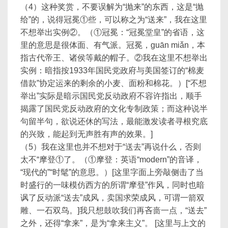
（4）这种奖赏，不要误解为“抛来”的东西，这是“抛
给”的，说得冠冕①些，可以称之为“送来”，我在这里
不想举出实例②。（①冠冕：“冠冕堂皇”的省语，这
里的意思是很体面、有气派。冠冕，ɡuān miǎn，本
指古代帝王、诸侯等戴的帽子。②我在这里不想举出
实例：暗指按1933年国民党政府与美国签订的“棉麦
借款”协定运来的剩余的小麦、面粉和棉花。）[“不想
举出”实际是暗示国民党反动政府不容许指出，顺手
揭露了国民党反动政府的文化专制政策；而这种说半
句留半句，欲说还休的写法，最能激发读者寻根究底
的兴致，能起到无声胜有声的效果。]
（5）我在这里也并不想对于“送去”再说什么，否则
太不“摩登①了。（①摩登：英语“modern”的音译，
“现代的”“时髦”的意思。）[这里字面上旁敲侧击了当
时盛行的一味模仿西方的所谓“摩登”作风，同时也暗
讽了反动派“送去”成风，卖国求荣成风，可谓一箭双
雕、一石双鸟。]我只想鼓吹我们再吝啬一点，“送去”
之外，还得“拿来”，是为“拿来主义”。 [这里与上文的