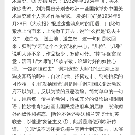
术展览。③“发扬国光”：1932年至1934年间，美术
家徐悲鸿、刘海粟曾分别去欧洲一些国家举办中国美
术展览或个人美术作品展览。“发扬国光”是1934年5
月28日《大晚报》报道这些消息时的用语。）[此句
紧承上句而来，上句撒了开去，说“什么都是‘送去主
义’”，送白银、送土地，送主权，这一句则是收回
来，归到“学艺”这个本文议论的中心。“几位”、“几张”
说明大师不多，作品极少，寒碜可怜。“捧”字颇富深
意，活画出“大师”们毕恭毕敬，谄媚讨好的奴性心
理。“一路的挂过去”，讽刺这些“大师”好似江湖上卖
狗皮膏药的郎中，自吹自擂、招摇过市、到处拍卖的
可怜相。引用“发扬国光”则是顺手讽刺国民党反动政
府不以为耻，反以为荣的丑恶嘴脸。简简单单的一句
话，用精炼、传神的动词，恰如其分的修饰语和限制
语，惟妙惟肖地刻画出国民党政府卑躬屈膝，崇洋媚
外的奴性和媚态。]听说不远还要送梅兰芳博士到苏
联去，以催进“象征主义”①，此后是顺便到欧洲传
道。（①听说不远还要送梅兰芳博士到苏联去，以催