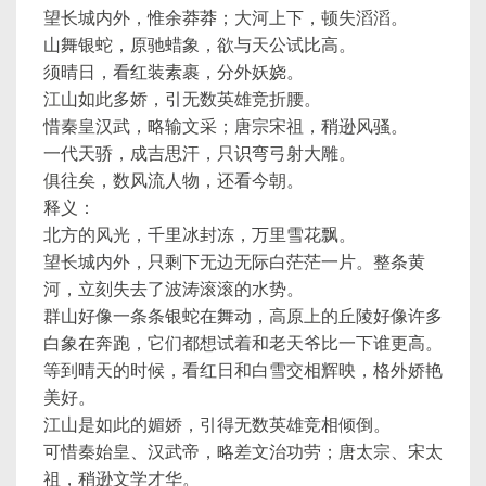
望长城内外，惟余莽莽；大河上下，顿失滔滔。
山舞银蛇，原驰蜡象，欲与天公试比高。
须晴日，看红装素裹，分外妖娆。
江山如此多娇，引无数英雄竞折腰。
惜秦皇汉武，略输文采；唐宗宋祖，稍逊风骚。
一代天骄，成吉思汗，只识弯弓射大雕。
俱往矣，数风流人物，还看今朝。
释义：
北方的风光，千里冰封冻，万里雪花飘。
望长城内外，只剩下无边无际白茫茫一片。整条黄
河，立刻失去了波涛滚滚的水势。
群山好像一条条银蛇在舞动，高原上的丘陵好像许多
白象在奔跑，它们都想试着和老天爷比一下谁更高。
等到晴天的时候，看红日和白雪交相辉映，格外娇艳
美好。
江山是如此的媚娇，引得无数英雄竞相倾倒。
可惜秦始皇、汉武帝，略差文治功劳；唐太宗、宋太
祖，稍逊文学才华。