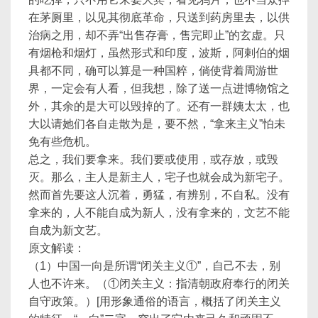
在茅厕里，以见其彻底革命，只送到药房里去，以供
治病之用，却不弄“出售存膏，售完即止”的玄虚。只
有烟枪和烟灯，虽然形式和印度，波斯，阿剌伯的烟
具都不同，确可以算是一种国粹，倘使背着周游世
界，一定会有人看，但我想，除了送一点进博物馆之
外，其余的是大可以毁掉的了。还有一群姨太太，也
大以请她们各自走散为是，要不然，“拿来主义”怕未
免有些危机。
总之，我们要拿来。我们要或使用，或存放，或毁
灭。那么，主人是新主人，宅子也就会成为新宅子。
然而首先要这人沉着，勇猛，有辨别，不自私。没有
拿来的，人不能自成为新人，没有拿来的，文艺不能
自成为新文艺。
原文解读：
（1）中国一向是所谓“闭关主义①”，自己不去，别
人也不许来。（①闭关主义：指清朝政府奉行的闭关
自守政策。）[用形象通俗的语言，概括了闭关主义