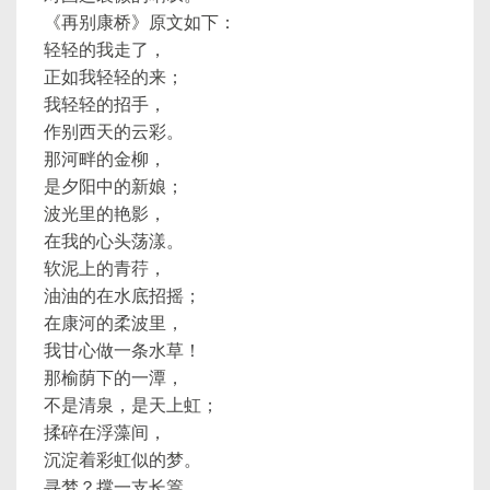
《再别康桥》原文如下：
轻轻的我走了，
正如我轻轻的来；
我轻轻的招手，
作别西天的云彩。
那河畔的金柳，
是夕阳中的新娘；
波光里的艳影，
在我的心头荡漾。
软泥上的青荇，
油油的在水底招摇；
在康河的柔波里，
我甘心做一条水草！
那榆荫下的一潭，
不是清泉，是天上虹；
揉碎在浮藻间，
沉淀着彩虹似的梦。
寻梦？撑一支长篙，