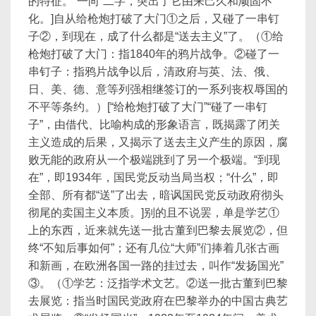
的特征。“一向”二字，突出了它由来己久和顽固不
化。]自从给枪炮打破了大门①之后，又碰了一串钉
子②，到现在，成了什么都是“送去主义”了。（①给
枪炮打破了大门：指1840年的鸦片战争。②碰了一
串钉子：指鸦片战争以后，清政府与英、法、俄、
日、美、德、意等列强相继签订的一系列丧权辱国的
不平等条约。）[“给枪炮打破了大门”“碰了一串钉
子”，由借代、比喻构成的形象语言，既揭露了闭关
主义造成的后果，又揭示了送去主义产生的原因，腐
败无能的政府从一个极端跳到了另一个极端。“到现
在”，即1934年，国民党反动当局当权；“什么”，即
全部、所有都“送”了出去，暗讽国民党反动政府彻头
彻尾的卖国主义本质。]别的且不说罢，单是学艺①
上的东西，近来就先送一批古董到巴黎去展览②，但
终“不知后事如何”；还有几位“大师”们捧着几张古画
和新画，在欧洲各国一路的挂过去，叫作“发扬国光”
③。（①学艺：泛指学术文艺。②送一批古董到巴黎
去展览：指当时国民党政府在巴黎举办的中国古典艺