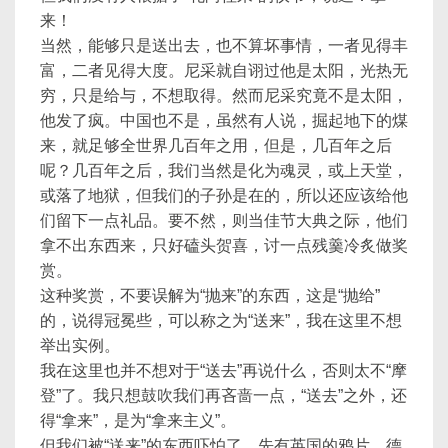
来！
当然，能够只是送出去，也不算坏事情，一者见得丰
富，二者见得大度。尼采就自诩过他是太阳，光热无
穷，只是给与，不想取得。然而尼采究竟不是太阳，
他发了疯。中国也不是，虽然有人说，掘起地下的煤
来，就足够全世界几百年之用，但是，几百年之后
呢？几百年之后，我们当然是化为魂灵，或上天堂，
或落了地狱，但我们的子孙是在的，所以还应该给他
们留下一点礼品。要不然，则当佳节大典之际，他们
拿不出东西来，只好磕头贺喜，讨一点残羹冷炙做奖
赏。
这种奖赏，不要误解为“抛来”的东西，这是“抛给”
的，说得冠冕些，可以称之为“送来”，我在这里不想
举出实例。
我在这里也并不想对于“送去”再说什么，否则太不“摩
登”了。我只想鼓吹我们再吝啬一点，“送去”之外，还
得“拿来”，是为“拿来主义”。
但我们被“送来”的东西吓怕了。先有英国的鸦片，德