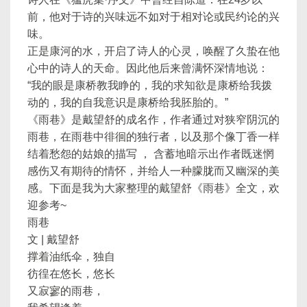
前，他对于诗的兴味远不如对于相对论或民约论的兴
味。
正是康河的水，开启了诗人的心灵，唤醒了久蛰在他
心中的诗人的天命。因此他后来曾满怀深情地说：
“我的眼是康桥教我睁的，我的求知欲是康桥给我拨
动的，我的自我意识是康桥给我胚胎的。”
《雨巷》是戴望舒的成名作，作者通过对狭窄阴沉的
雨巷，在雨巷中徘徊的独行者，以及那个像丁香一样
结着愁怨的姑娘的描写 ， 含蓄地暗示出作者既迷惘
感伤又有期待的情怀，并给人一种朦胧而又幽深的美
感。下面是我为大家整理的戴望舒《雨巷》全文，欢
迎参考~
雨巷
文 | 戴望舒
撑着油纸伞，独自
彷徨在悠长，悠长
又寂寥的雨巷，