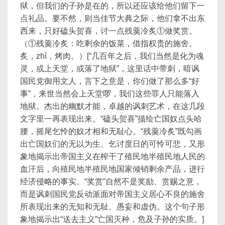
狱，但我们的子孙是在的，所以还应该给他们留下一
点礼品。要不然，则当佳节大典之际，他们拿不出东
西来，只好磕头贺喜，讨一点残羹冷炙①做奖赏。
（①残羹冷炙：吃剩余的饭菜，借指权贵的施舍。
炙，zhì，烤肉。）[“几百年之后，我们当然是化为魂
灵，或上天堂，或落了地狱”，这里话中带刺，暗讽
国民党御用文人，言下之意是，你们做了那么多“好
事”，来世当然会上天堂啰，我们这些罪人只能落入
地狱。杰出的幽默才能，卓越的讽刺艺术，在这几段
文字里一再表现出来。“磕头贺喜”描绘亡国奴点头哈
腰，摇尾乞怜的奴才相和无耻心。“残羹冷炙”既勾画
出亡国奴们的无以为生、乞讨度日的可怜可悲，又形
象地揭示出帝国主义在榨干了殖民地半殖民地人民的
血汗后，向殖民地半殖民地国家倾销剩余产品，进行
经济侵略的事实。“奖赏”自然不是奖励、赏赐之意，
而是讽刺国民党反动派面对帝国主义居心不良的施舍
所表现出来的无知和无耻、愚妄和虚伪。这个句子形
象地揭示出“送去主义”亡国灭种，危及子孙的实质。]