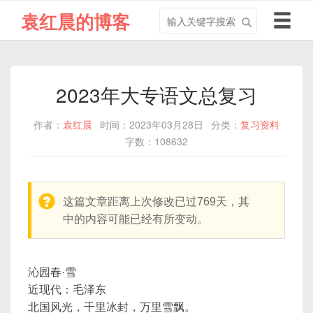
搜
导
袁红晨的博客
索
航
关
切
键
换
字
2023年大专语文总复习
作者：
袁红晨
时间：2023年03月28日
分类：
复习资料
字数：108632
warning:
这篇文章距离上次修改已过769天，其
中的内容可能已经有所变动。
沁园春·雪
近现代：毛泽东
北国风光，千里冰封，万里雪飘。