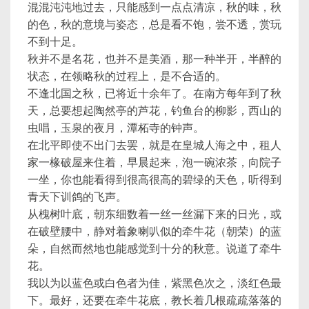
混混沌沌地过去，只能感到一点点清凉，秋的味，秋
的色，秋的意境与姿态，总是看不饱，尝不透，赏玩
不到十足。
秋并不是名花，也并不是美酒，那一种半开，半醉的
状态，在领略秋的过程上，是不合适的。
不逢北国之秋，已将近十余年了。在南方每年到了秋
天，总要想起陶然亭的芦花，钓鱼台的柳影，西山的
虫唱，玉泉的夜月，潭柘寺的钟声。
在北平即使不出门去罢，就是在皇城人海之中，租人
家一椽破屋来住着，早晨起来，泡一碗浓茶，向院子
一坐，你也能看得到很高很高的碧绿的天色，听得到
青天下训鸽的飞声。
从槐树叶底，朝东细数着一丝一丝漏下来的日光，或
在破壁腰中，静对着象喇叭似的牵牛花（朝荣）的蓝
朵，自然而然地也能感觉到十分的秋意。说道了牵牛
花。
我以为以蓝色或白色者为佳，紫黑色次之，淡红色最
下。最好，还要在牵牛花底，教长着几根疏疏落落的