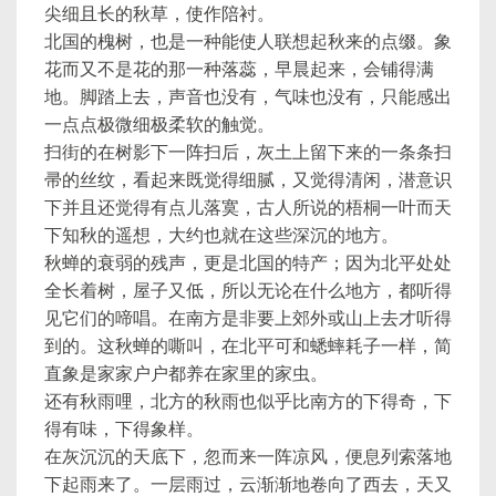
尖细且长的秋草，使作陪衬。
北国的槐树，也是一种能使人联想起秋来的点缀。象
花而又不是花的那一种落蕊，早晨起来，会铺得满
地。脚踏上去，声音也没有，气味也没有，只能感出
一点点极微细极柔软的触觉。
扫街的在树影下一阵扫后，灰土上留下来的一条条扫
帚的丝纹，看起来既觉得细腻，又觉得清闲，潜意识
下并且还觉得有点儿落寞，古人所说的梧桐一叶而天
下知秋的遥想，大约也就在这些深沉的地方。
秋蝉的衰弱的残声，更是北国的特产；因为北平处处
全长着树，屋子又低，所以无论在什么地方，都听得
见它们的啼唱。在南方是非要上郊外或山上去才听得
到的。这秋蝉的嘶叫，在北平可和蟋蟀耗子一样，简
直象是家家户户都养在家里的家虫。
还有秋雨哩，北方的秋雨也似乎比南方的下得奇，下
得有味，下得象样。
在灰沉沉的天底下，忽而来一阵凉风，便息列索落地
下起雨来了。一层雨过，云渐渐地卷向了西去，天又