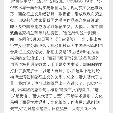
进“象征主义”：1934年5月28日《大晚报》报道：“苏
俄艺术界一向分写实与象征两派，现写实主义已渐没
落，而象征主义则经朝野一致提倡，引成欣欣向荣之
概。自彼邦艺术家见我国之书画作品深合象征派后，
即忆及中国戏剧亦必采取象征主义。因拟……邀中国
戏曲名家梅兰芳等前往奏艺。”鲁迅针对这一则新
闻，在同年5月30日写了《谁在没落》一文，指出象
征主义已在苏联没落，批驳那种认为中国画和戏剧切
合象征主义的论调。象征主义是19世纪末叶在法国
兴起的文艺流派。）[“催进”“顺便”“传道”这些普通的
词语也极具讽刺效果，明明是卖国求荣，却偏偏的要
打肿了脸充胖子，以老大自居。]我在这里不想讨论
梅博士演艺和象征主义的关系，总之，活人替代了古
董，我敢说，也可以算得显出一点进步了。[“总之”一
词引出本段的总括句，概括“送去主义”的特点。“进
步”是反语，“活人代替了古董”，不是学术进步，文化
昌明，而是学术退步，文化堕落，作者用此讽刺“送
去主义”之风愈演愈烈，日益猖獗，大有执迷不悟，