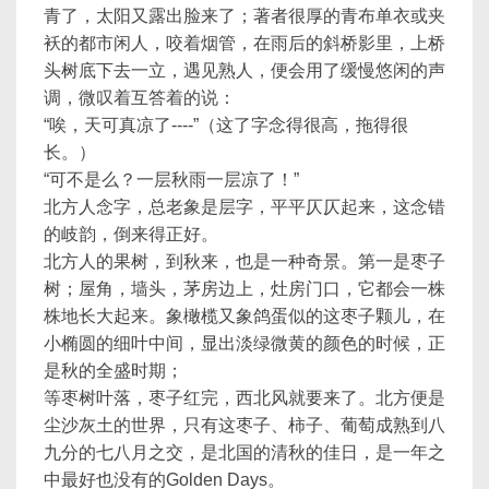
青了，太阳又露出脸来了；著者很厚的青布单衣或夹
袄的都市闲人，咬着烟管，在雨后的斜桥影里，上桥
头树底下去一立，遇见熟人，便会用了缓慢悠闲的声
调，微叹着互答着的说：
“唉，天可真凉了----”（这了字念得很高，拖得很
长。）
“可不是么？一层秋雨一层凉了！”
北方人念字，总老象是层字，平平仄仄起来，这念错
的岐韵，倒来得正好。
北方人的果树，到秋来，也是一种奇景。第一是枣子
树；屋角，墙头，茅房边上，灶房门口，它都会一株
株地长大起来。象橄榄又象鸽蛋似的这枣子颗儿，在
小椭圆的细叶中间，显出淡绿微黄的颜色的时候，正
是秋的全盛时期；
等枣树叶落，枣子红完，西北风就要来了。北方便是
尘沙灰土的世界，只有这枣子、柿子、葡萄成熟到八
九分的七八月之交，是北国的清秋的佳日，是一年之
中最好也没有的Golden Days。