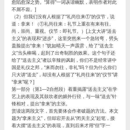
愈陷愈深之势。“算得”一词诙谐幽默，表明作者对此
不屑不齿。]
（2）但我们没有人根据了“礼尚往来①”的仪节，说
道：拿来！（①礼尚往来：礼节上重在有来有往。
尚，崇尚、重视。仪节：即礼节。）[上文大讲“送去
主义”的表现和“进步”，这里突然来一个急转弯，劈头
盖脸提出“拿来！”犹如晴天一声霹雳，给了“送去主
义”当头棒喝，起到了出奇制胜的效果。这个句子还
给了“送去主义”者以辛辣的讽刺，你们不是经常讲中
国是礼仪之邦，“来而勿往，非礼”吗？但为什么你们
只大讲“送去”，却没有人根据了“礼尚往来”的“仪节”讲
“拿来”呢？]
第一部分（第1—2自然段）着重揭露“送去主义”在学
艺上的表现及其鼓吹者的媚外行径，与一味“送去”针
锋相对，提出“拿来”的主张。
赏读这两段文字，首先要体会作者破题的方法。本文
题为“拿来主义”，但却宕开去从“闭关主义”起笔，接
着大摆“送去主义”的表现，直到后来才用“但”字一