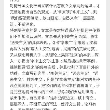
对待外国文化应当采取什么态度？文章写到这里，才
完整地提出自己的观点，从“拿来”到“拿来主义”，到
“我们要运用脑髓，放出眼光，自己来拿”，层层递
进，不断深化。
特别要注意的是，文章是在对错误观点的批判中使我
们不断加深认识的。文章先从“闭关主义”起笔，摆出
“送去主义”的具体表现，引出“拿来”二字破题；接着
再深入分析“送去主义”的危害，揭露它的荒唐可笑，
又从概念辨析入手，从理论上揭露“送来”的本质，深
入一步提出“拿来主义”的主张；然后摆出典型事例，
继续揭露“送来”的侵略实质，并且批判了盲目排外的
幼稚。文章写到这里，“闭关主义”、“送去主义”、“送
来主义”、排外主义，凡是与“拿来主义”相对立的各种
观点统统批判了，把它们的危害和本质都揭露了，于
是完整地提出自己的主张：“所以我们要运用脑髓，
放出眼光，自己来拿！”这种边破边立，破中有立，
层层深入，不断开掘的写法，使行文曲折，论辩有