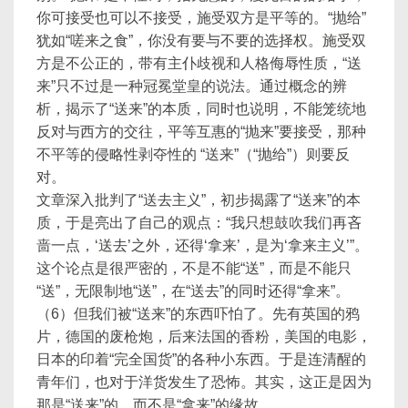
你可接受也可以不接受，施受双方是平等的。“抛给”
犹如“嗟来之食”，你没有要与不要的选择权。施受双
方是不公正的，带有主仆歧视和人格侮辱性质，“送
来”只不过是一种冠冕堂皇的说法。通过概念的辨
析，揭示了“送来”的本质，同时也说明，不能笼统地
反对与西方的交往，平等互惠的“抛来”要接受，那种
不平等的侵略性剥夺性的 “送来”（“抛给”）则要反
对。
文章深入批判了“送去主义”，初步揭露了“送来”的本
质，于是亮出了自己的观点：“我只想鼓吹我们再吝
啬一点，‘送去’之外，还得‘拿来’，是为‘拿来主义’”。
这个论点是很严密的，不是不能“送”，而是不能只
“送”，无限制地“送”，在“送去”的同时还得“拿来”。
（6）但我们被“送来”的东西吓怕了。先有英国的鸦
片，德国的废枪炮，后来法国的香粉，美国的电影，
日本的印着“完全国货”的各种小东西。于是连清醒的
青年们，也对于洋货发生了恐怖。其实，这正是因为
那是“送来”的，而不是“拿来”的缘故。