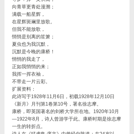
向青草更青处漫溯；
满载一船星辉，
在星辉斑斓里放歌。
但我不能放歌，
悄悄是别离的笙箫；
夏虫也为我沉默，
沉默是今晚的康桥！
悄悄的我走了，
正如我悄悄的来；
我挥一挥衣袖，
不带走一片云彩。
扩展资料：
此诗写于1928年11月6日，初载1928年12月10日
《新月》月刊第1卷第10号，署名徐志摩。
康桥，即英国著名的剑桥大学所在地。1920年10月
—1922年8月，诗人曾游学于此。康桥时期是徐志摩
一生的转折点。
诗人在《猛虎集·序文》中曾经自陈道：在24岁以