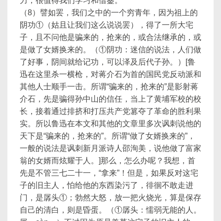
力，很值得我们学习和借鉴。
（8）譬如罢，我们之中的一个穷青年，因为祖上的
阴功①（姑且让我们这么说说罢），得了一所大宅
子，且不问他是骗来的，抢来的，或合法继承的，或
是做了女婿换来的。（①阴功：迷信的说法，人们做
了好事，阴间就给记功，可以泽及后代子孙。）[鲁
迅在这里杀一横枪，对蒋介石为首的国民党反动派和
其他人士顺手一击。所谓“骗来的，抢来的”是影射蒋
介石，先是骗得孙中山的信任，当上了黄埔军校的校
长，接着通过排挤和打压共产党篡夺了革命的胜利果
实。所以鲁迅在本文和其他的文章里多次讽刺说他的
天下是“骗来的，抢来的”。所谓“做了女婿换来的”，
一般的说法是讽刺新月派诗人邵洵美，说他做了富家
翁的女婿而炫耀于人。]那么，怎么办呢？我想，首
先是不管三七二十一，“拿来”！但是，如果反对这宅
子的旧主人，怕给他的东西染污了，徘徊不敢走进
门，是孱头①；勃然大怒，放一把火烧光，算是保存
自己的清白，则是昏蛋。（①孱头：懦弱无能的人。