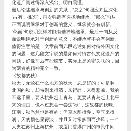
化遗产阐述得深入浅出、明白易懂。
最后论述继承与创新的关系，“总之”句照应并且深化
“占有，挑选”，再次强调有选择地继承。“那么”句从
正面说明继承对于创新的意义，继承就会有创新。
“然而”句说明怎样才能有选择地继承。最后一句从反
面说明继承对于创新的意义，不继承就不会有创新。
值得注意的是，文章前面几段论述如何对待外国文化
的问题，这几段文字说的是如何对待古代文化遗产的
问题，好像前后有些脱节，实际上是紧密关联的，因
为两者的精神完全一致。
《故都的秋》
秋天，无论在什么地方的秋天，总是好的；可是啊，
北国的秋，却特别来得清，来得静，来得悲凉。我的
不远千里，要从杭州赶上青岛，更要从青岛赶上北平
来的理由，也不过想尝一尝这“秋”，这故都的秋味。
江南，秋当然也是有的；但草木雕得慢，空气来得
润，天的颜色显得淡，并且又时常多雨而少风；一个
人夹在苏州上海杭州，或厦门香港广州的市民中间，