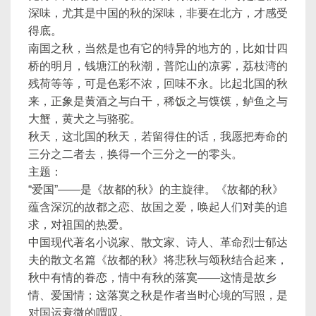
深味，尤其是中国的秋的深味，非要在北方，才感受
得底。
南国之秋，当然是也有它的特异的地方的，比如廿四
桥的明月，钱塘江的秋潮，普陀山的凉雾，荔枝湾的
残荷等等，可是色彩不浓，回味不永。比起北国的秋
来，正象是黄酒之与白干，稀饭之与馍馍，鲈鱼之与
大蟹，黄犬之与骆驼。
秋天，这北国的秋天，若留得住的话，我愿把寿命的
三分之二者去，换得一个三分之一的零头。
主题：
“爱国”——是《故都的秋》的主旋律。《故都的秋》
蕴含深沉的故都之恋、故国之爱，唤起人们对美的追
求，对祖国的热爱。
中国现代著名小说家、散文家、诗人、革命烈士郁达
夫的散文名篇《故都的秋》将悲秋与颂秋结合起来，
秋中有情的眷恋，情中有秋的落寞——这情是故乡
情、爱国情；这落寞之秋是作者当时心境的写照，是
对国运衰微的喟叹。