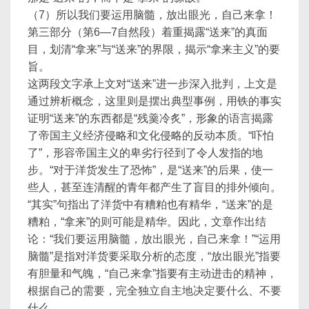
（7）所以我们要运用脑髓，放出眼光，自己来拿！
第三部分（第6—7自然段）着重揭露“送来”的真面
目，划清“拿来”与“送来”的界限，揭示“拿来主义”的要
旨。
这两段文字承上文对“送来”进一步深入批判，上文是
通过辨析概念，这里则是摆出典型事例，用铁的事实
证明“送来”的东西都是“残羹冷炙”，形象的语言揭露
了帝国主义经济侵略和文化侵略的反动本质。“吓怕
了”，形容帝国主义的卑劣行径到了令人发指的地
步。“对于洋货发生了恐怖”，是“送来”的后果，使一
些人，甚至连清醒的青年都产生了盲目的排外倾向。
“其实”句指出了洋货中有糟粕也有精华，“送来”的是
糟粕，“拿来”的则可能是精华。因此，文章作出结
论：“我们要运用脑髓，放出眼光，自己来拿！”“运用
脑髓”是指对洋货要采取分析的态度，“放出眼光”指要
有胆量和气魄，“自己来拿”指要有主动进击的精神，
根据自己的需要，完全独立自主地决定要什么、不要
什么。