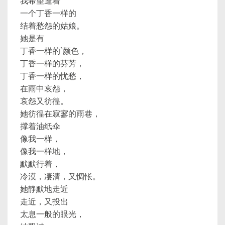
我希望逢着
一个丁香一样的
结着愁怨的姑娘。
她是有
丁香一样的`颜色，
丁香一样的芬芳，
丁香一样的忧愁，
在雨中哀怨，
哀怨又彷徨。
她彷徨在寂寥的雨巷，
撑着油纸伞
像我一样，
像我一样地，
默默行着，
冷漠，凄清，又惆怅。
她静默地走近
走近，又投出
太息一般的眼光，