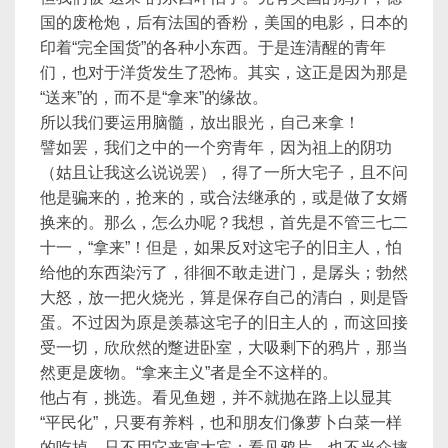
国的废枪炮，后有法国的香粉，美国的电影，日本的
印着“完全国货”的各种小东西。于是连清醒的青年
们，也对于洋货发生了恐怖。其实，这正是因为那是
“送来”的，而不是“拿来”的缘故。
所以我们要运用脑髓，放出眼光，自己来拿！
譬如罢，我们之中的一个穷青年，因为祖上的阴功
（姑且让我这么说说罢），得了一所大宅子，且不问
他是骗来的，抢来的，或合法继承的，或是做了女婿
换来的。那么，怎么办呢？我想，首先是不管三七二
十一，“拿来”！但是，如果反对这宅子的旧主人，怕
给他的东西染污了，徘徊不敢走进门，是孱头；勃然
大怒，放一把火烧光，算是保存自己的清白，则是昏
蛋。不过因为原是羡慕这宅子的旧主人的，而这回接
受一切，欣欣然的蹩进卧室，大吸剩下的鸦片，那当
然更是废物。“拿来主义”者是全不这样的。
他占有，挑选。看见鱼翅，并不就抛在路上以显其
“平民化”，只要有养料，也和朋友们像萝卜白菜一样
的吃掉，只不用它来宴大宾；看见鸦片，也不当众摔