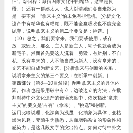
伯”。③国粹：原指国家文化中的精华，这里是反
语。）还有一群姨太太，也大以请她们各自走散为
是，要不然，“拿来主义”怕未免有些危机。[分析文化
遗产中有精华也有糟粕，既不能全盘吸收也不能完全
抛弃，说明拿来主义的第二个要义是：挑选。]
（10）总之，我们要拿来。我们要或使用，或存
放，或毁灭。那么，主人是新主人，宅子也就会成为
新宅子。然而首先要这人沉着，勇猛，有辨别，不自
私。没有拿来的，人不能自成为新人，没有拿来的，
文艺不能自成为新文艺。[分析拿来与创新的关系，
说明拿来主义的第三个要义：在断承中创新。]
第四部分（第8—10自然段）阐明拿来主义的具体内
涵。作者也是采用破中有立，边破边立的方法，在批
判对待中外文化遗产的错误态度中，依次指出“拿来
主义”的要义是“占有”（拿来）、“挑选”和创新。
运用比喻说理，化深奥为浅显，化抽象为具体，变枯
燥为风趣，变陌生为熟悉，从而增强杂文的形象性和
感染力，是这几段文字的突出特点。如何对待中外文