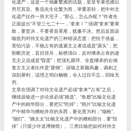
化遗产，这是一个抽象繁难的话题，皇皇专著也难以
穷尽其旨。鲁迅先生化繁为简，举重若轻，把中外文
化遗产比作一所大宅子，“那么，怎么办呢？”作者先
正面提出“不管三七二十一，‘拿来！’” 强调“拿来”要果
敢，要坚决，不要畏首畏尾，犹豫不决。然后反面设
喻批判对待文化遗产的三种错误态度：把怯于借鉴，
害怕污染，不敢占有的逃避主义者说成是“孱头”；把
割断历史，盲目排斥，标榜清白，反对继承占有的虚
无主义说成是“昏蛋”；把顶礼膜拜、全盘继承的右倾
复古主义者比作是“废物”。设喻之新颖风趣，讽刺之
深刻犀利，说理之明白畅晓，令人过目不忘，回味无
穷。
文章在强调了对待文化遗产必须“拿来”“占有”之后，
继续设喻进一步论述必须“挑选”。“鱼翅”比喻文化遗
产中的精华部分，要把它“吃掉”；“鸦片”比喻文化遗
产中精华与糟粕并存的东西，要化害为利；“烟枪”、
“烟灯”、“姨太太”比喻文化遗产中的糟粕部分，要“毁
掉”（只留少许送博物馆）。三类比喻把如何对待文