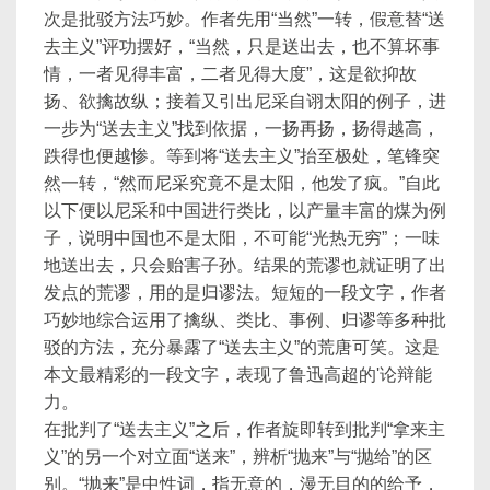
次是批驳方法巧妙。作者先用“当然”一转，假意替“送
去主义”评功摆好，“当然，只是送出去，也不算坏事
情，一者见得丰富，二者见得大度”，这是欲抑故
扬、欲擒故纵；接着又引出尼采自诩太阳的例子，进
一步为“送去主义”找到依据，一扬再扬，扬得越高，
跌得也便越惨。等到将“送去主义”抬至极处，笔锋突
然一转，“然而尼采究竟不是太阳，他发了疯。”自此
以下便以尼采和中国进行类比，以产量丰富的煤为例
子，说明中国也不是太阳，不可能“光热无穷”；一味
地送出去，只会贻害子孙。结果的荒谬也就证明了出
发点的荒谬，用的是归谬法。短短的一段文字，作者
巧妙地综合运用了擒纵、类比、事例、归谬等多种批
驳的方法，充分暴露了“送去主义”的荒唐可笑。这是
本文最精彩的一段文字，表现了鲁迅高超的'论辩能
力。
在批判了“送去主义”之后，作者旋即转到批判“拿来主
义”的另一个对立面“送来”，辨析“抛来”与“抛给”的区
别。“抛来”是中性词，指无意的，漫无目的的给予，