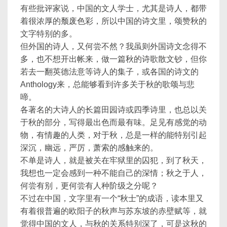
有些批评家说，中国的文人学士，尤其是诗人，都带
着很浓厚的颓废色彩，所以中国的诗文里，颂赞秋的
文字特别的多。
但外国的诗人，又何尝不然？我虽则外国诗文念得不
多，也不想开出帐来，做一篇秋的诗歌散文钞，但你
若去一翻英德法意等诗人的集子，或各国的诗文的
Anthology来，总能够看到许多关于秋的歌颂与悲
啼。
各著名的大诗人的长篇田园诗或四季诗里，也总以关
于秋的部分，写得最出色而最有味。足见有感觉的动
物，有情趣的人类，对于秋，总是一样的能特别引起
深沉，幽远，严厉，萧索的感触来的。
不单是诗人，就是被关在牢狱里的囚犯，到了秋天，
我想也一定会感到一种不能自己的深情；秋之于人，
何尝有别，更何尝有人种阶级之分呢？
不过在中国，文字里有一个“秋士”的成语，读本里又
有着很普遍的欧阳子的秋声与苏东坡的赤壁赋等，就
觉得中国的文人，与秋的关系特别深了，可是这秋的