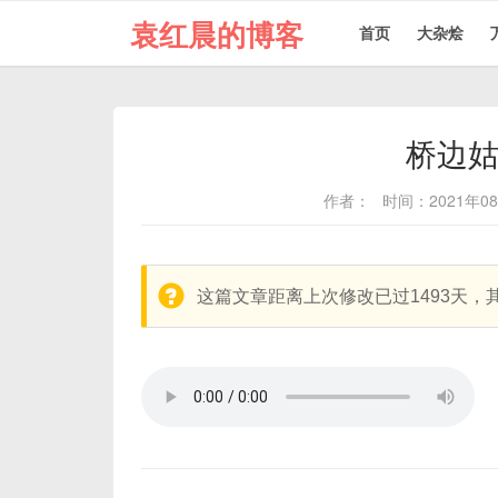
袁红晨的博客
首页
大杂烩
桥边
作者：
时间：2021年0
warning:
这篇文章距离上次修改已过1493天