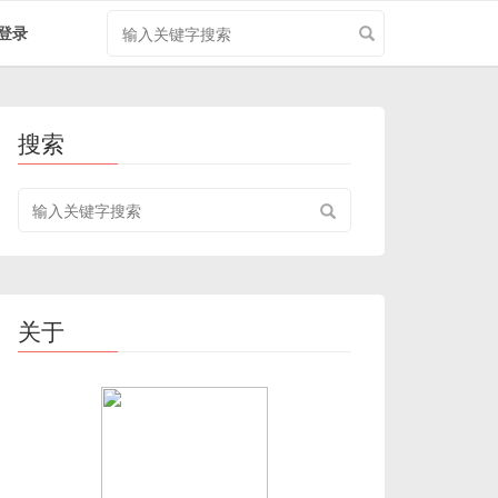
搜
登录
索
关
键
字
搜索
搜
索
关
键
字
关于