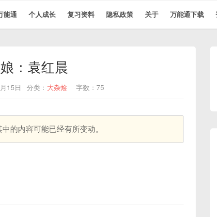
万能通
个人成长
复习资料
隐私政策
关于
万能通下载
姑娘：袁红晨
8月15日
分类：
大杂烩
字数：75
，其中的内容可能已经有所变动。