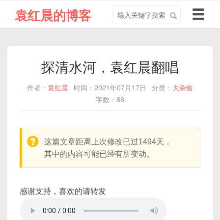
搜
导
袁红晨的博客
索
航
关
切
键
换
字
探清水河，袁红晨翻唱
作者：
袁红晨
时间：2021年07月17日
分类：
大杂烩
字数：88
warning:
这篇文章距离上次修改已过1494天，
其中的内容可能已经有所变动。
感谢支持，喜欢的请转发