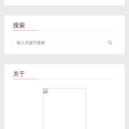
搜索
搜
索
关
键
字
关于